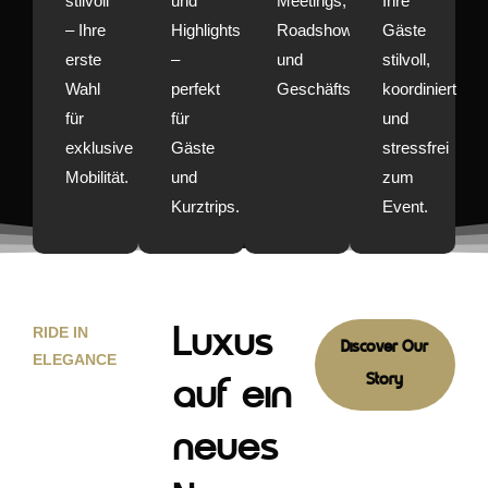
stilvoll
und
Meetings,
Ihre
– Ihre
Highlights
Roadshows
Gäste
erste
–
und
stilvoll,
Wahl
perfekt
Geschäftsreisen.
koordiniert
für
für
und
exklusive
Gäste
stressfrei
Mobilität.
und
zum
Kurztrips.
Event.
RIDE IN
Luxus
Discover Our
ELEGANCE
Story
auf ein
neues