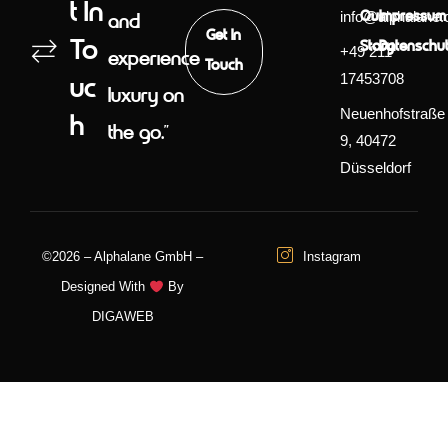
T In
info@alphalane.
Our
Impressum
and
Get In
To
Story
Datenschut
+49 211
experience
Touch
17453708
Uc
luxury on
Neuenhofstraße
H
the go.”
9, 40472
Düsseldorf
©2026 – Alphalane GmbH –
Instagram
Designed With
By
DIGAWEB