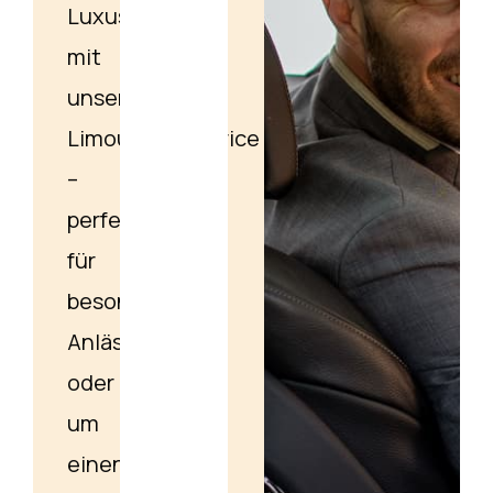
Luxus
mit
unserem
Limousinenservice
–
perfekt
für
besondere
Anlässe
oder
um
einen