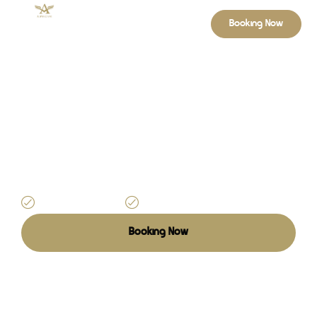
Booking Now
Enjoy Excellence With
AlphaLane
Buchen Sie Ihren persönlichen
Chauffeur mit AlphaLane – für
Flughafentransfers, Business-
Termine und besondere Anlässe in
Düsseldorf und ganz NRW.
Punctual Service
Available 24/7
Booking Now