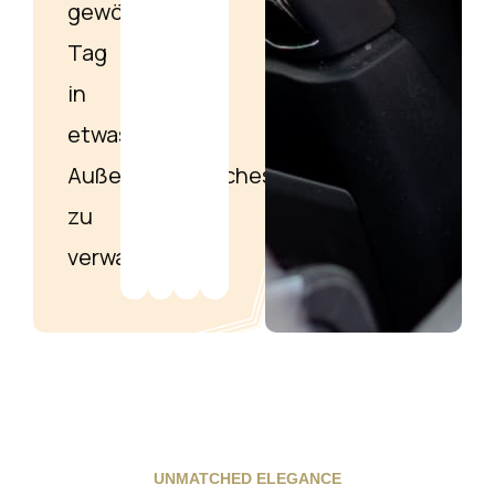
gewöhnlichen
Tag
in
etwas
Außergewöhnliches
zu
verwandeln.
UNMATCHED ELEGANCE