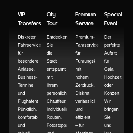
VIP
City
Premium
Special
Transfers
Tour
Service
Event
Diskreter
Entdecken
Premium-
Der
Fahrservice
Sie
Fahrservice
perfekte
für
die
für
Auftritt
besondere
Stadt
Führungskräfte
für
Anlässe,
entspannt
mit
Gala,
Business-
mit
hohem
Hochzeit
Termine
Ihrem
Zeitdruck.
oder
und
persönlichen
Diskret,
Konzert.
Flughafentransfers.
Chauffeur.
verlässlich
Wir
Pünktlich,
Individuelle
und
bringen
komfortabel
Routen,
effizient
Sie
und
Fotostopps
– für
und