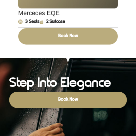
3 Seats
2 Suitcase
Book Now
Step Into Elegance
Book Now